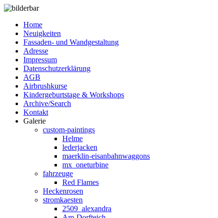
Home
Neuigkeiten
Fassaden- und Wandgestaltung
Adresse
Impressum
Datenschutzerklärung
AGB
Airbrushkurse
Kindergeburtstage & Workshops
Archive/Search
Kontakt
Galerie
custom-paintings
Helme
lederjacken
maerklin-eisanbahnwaggons
mx_oneturbine
fahrzeuge
Red Flames
Heckenrosen
stromkaesten
2509_alexandra
Am-Dorfteich