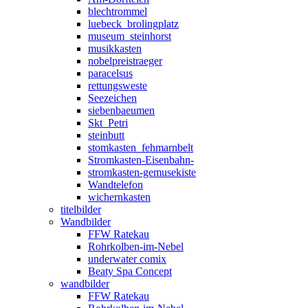
blechtrommel
luebeck_brolingplatz
museum_steinhorst
musikkasten
nobelpreistraeger
paracelsus
rettungsweste
Seezeichen
siebenbaeumen
Skt_Petri
steinbutt
stomkasten_fehmarnbelt
Stromkasten-Eisenbahn-
stromkasten-gemusekiste
Wandtelefon
wichernkasten
titelbilder
Wandbilder
FFW Ratekau
Rohrkolben-im-Nebel
underwater comix
Beaty Spa Concept
wandbilder
FFW Ratekau