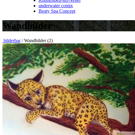
Rohrkolben-im-Nebel
underwater comix
Beaty Spa Concept
Wandbilder
bilderbar
/ Wandbilder (2)