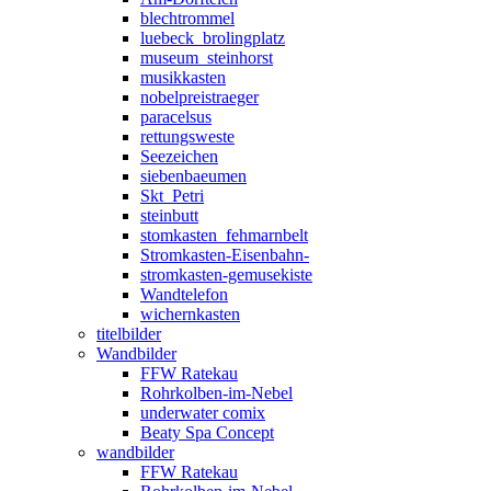
blechtrommel
luebeck_brolingplatz
museum_steinhorst
musikkasten
nobelpreistraeger
paracelsus
rettungsweste
Seezeichen
siebenbaeumen
Skt_Petri
steinbutt
stomkasten_fehmarnbelt
Stromkasten-Eisenbahn-
stromkasten-gemusekiste
Wandtelefon
wichernkasten
titelbilder
Wandbilder
FFW Ratekau
Rohrkolben-im-Nebel
underwater comix
Beaty Spa Concept
wandbilder
FFW Ratekau