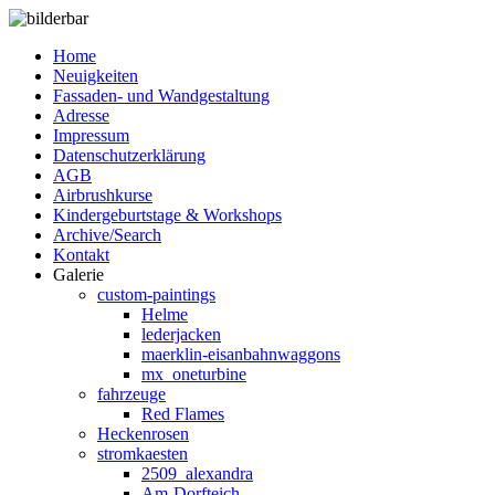
Home
Neuigkeiten
Fassaden- und Wandgestaltung
Adresse
Impressum
Datenschutzerklärung
AGB
Airbrushkurse
Kindergeburtstage & Workshops
Archive/Search
Kontakt
Galerie
custom-paintings
Helme
lederjacken
maerklin-eisanbahnwaggons
mx_oneturbine
fahrzeuge
Red Flames
Heckenrosen
stromkaesten
2509_alexandra
Am-Dorfteich