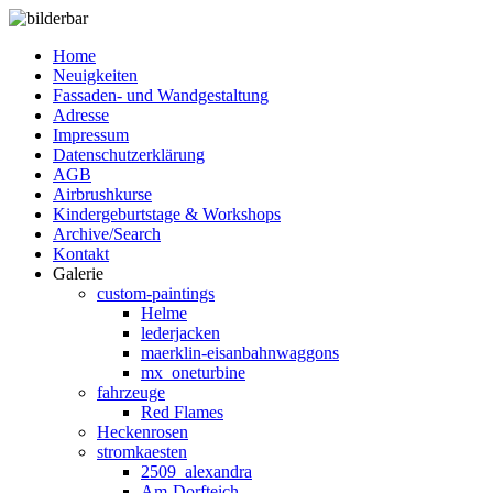
Home
Neuigkeiten
Fassaden- und Wandgestaltung
Adresse
Impressum
Datenschutzerklärung
AGB
Airbrushkurse
Kindergeburtstage & Workshops
Archive/Search
Kontakt
Galerie
custom-paintings
Helme
lederjacken
maerklin-eisanbahnwaggons
mx_oneturbine
fahrzeuge
Red Flames
Heckenrosen
stromkaesten
2509_alexandra
Am-Dorfteich