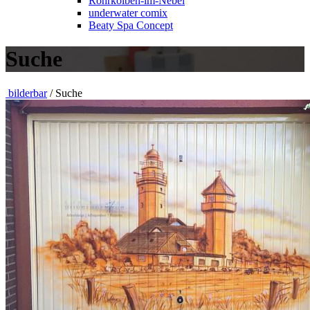
Rohrkolben-im-Nebel
underwater comix
Beaty Spa Concept
Suche
bilderbar
/ Suche