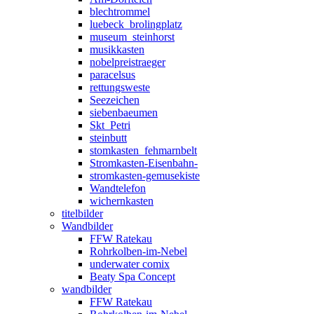
blechtrommel
luebeck_brolingplatz
museum_steinhorst
musikkasten
nobelpreistraeger
paracelsus
rettungsweste
Seezeichen
siebenbaeumen
Skt_Petri
steinbutt
stomkasten_fehmarnbelt
Stromkasten-Eisenbahn-
stromkasten-gemusekiste
Wandtelefon
wichernkasten
titelbilder
Wandbilder
FFW Ratekau
Rohrkolben-im-Nebel
underwater comix
Beaty Spa Concept
wandbilder
FFW Ratekau