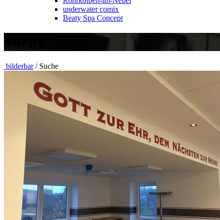
Rohrkolben-im-Nebel
underwater comix
Beaty Spa Concept
Suche
bilderbar
/ Suche