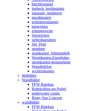
blechtrommel
luebeck_brolingplatz
museum_steinhorst
musikkasten
nobelpreistraeger
paracelsus
rettungsweste
Seezeichen
siebenbaeumen
Skt_Petri
steinbutt
stomkasten_fehmarnbelt
Stromkasten-Eisenbahn-
stromkasten-gemusekiste
Wandtelefon
wichernkasten
titelbilder
Wandbilder
FFW Ratekau
Rohrkolben-im-Nebel
underwater comix
Beaty Spa Concept
wandbilder
FFW Ratekau