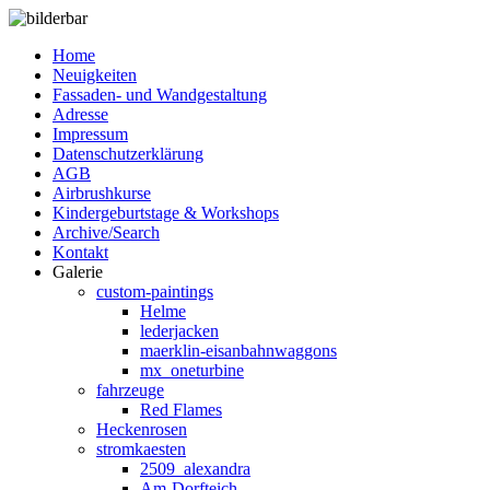
Home
Neuigkeiten
Fassaden- und Wandgestaltung
Adresse
Impressum
Datenschutzerklärung
AGB
Airbrushkurse
Kindergeburtstage & Workshops
Archive/Search
Kontakt
Galerie
custom-paintings
Helme
lederjacken
maerklin-eisanbahnwaggons
mx_oneturbine
fahrzeuge
Red Flames
Heckenrosen
stromkaesten
2509_alexandra
Am-Dorfteich