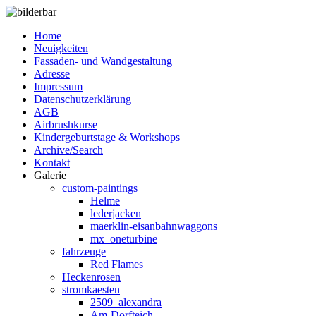
Home
Neuigkeiten
Fassaden- und Wandgestaltung
Adresse
Impressum
Datenschutzerklärung
AGB
Airbrushkurse
Kindergeburtstage & Workshops
Archive/Search
Kontakt
Galerie
custom-paintings
Helme
lederjacken
maerklin-eisanbahnwaggons
mx_oneturbine
fahrzeuge
Red Flames
Heckenrosen
stromkaesten
2509_alexandra
Am-Dorfteich