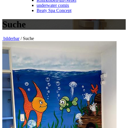
Rohrkolben-im-Nebel
underwater comix
Beaty Spa Concept
Suche
bilderbar
/ Suche