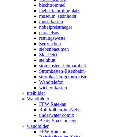
blechtrommel
luebeck_brolingplatz
museum_steinhorst
musikkasten
nobelpreistraeger
paracelsus
rettungsweste
Seezeichen
siebenbaeumen
Skt_Petri
steinbutt
stomkasten_fehmarnbelt
Stromkasten-Eisenbahn-
stromkasten-gemusekiste
Wandtelefon
wichernkasten
titelbilder
Wandbilder
FFW Ratekau
Rohrkolben-im-Nebel
underwater comix
Beaty Spa Concept
wandbilder
FFW Ratekau