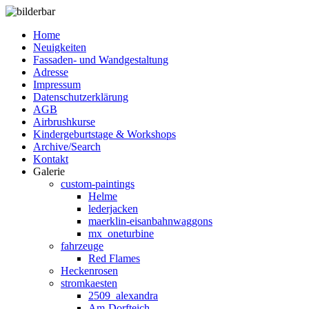
Home
Neuigkeiten
Fassaden- und Wandgestaltung
Adresse
Impressum
Datenschutzerklärung
AGB
Airbrushkurse
Kindergeburtstage & Workshops
Archive/Search
Kontakt
Galerie
custom-paintings
Helme
lederjacken
maerklin-eisanbahnwaggons
mx_oneturbine
fahrzeuge
Red Flames
Heckenrosen
stromkaesten
2509_alexandra
Am-Dorfteich