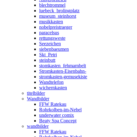
blechtrommel
luebeck_brolingplatz
museum_steinhorst
musikkasten
nobelpreistraeger
paracelsus
rettungsweste
Seezeichen
siebenbaeumen
Skt_Petri
steinbutt
stomkasten_fehmarnbelt
Stromkasten-Eisenbahn-
stromkasten-gemusekiste
Wandtelefon
wichernkasten
titelbilder
Wandbilder
FFW Ratekau
Rohrkolben-im-Nebel
underwater comix
Beaty Spa Concept
wandbilder
FFW Ratekau