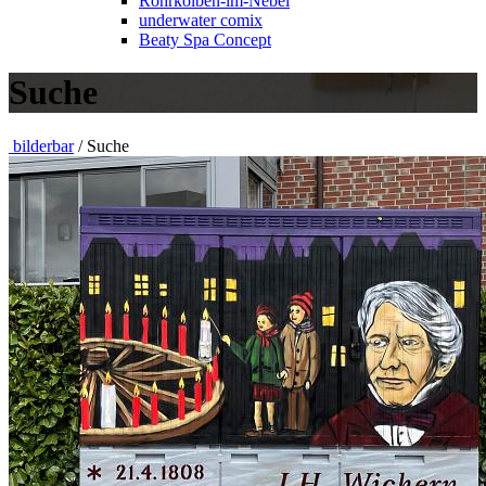
Rohrkolben-im-Nebel
underwater comix
Beaty Spa Concept
Suche
bilderbar
/ Suche