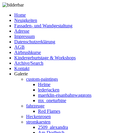
Home
Neuigkeiten
Fassaden- und Wandgestaltung
Adresse
Impressum
Datenschutzerklärung
AGB
Airbrushkurse
Kindergeburtstage & Workshops
Archive/Search
Kontakt
Galerie
custom-paintings
Helme
lederjacken
maerklin-eisanbahnwaggons
mx_oneturbine
fahrzeuge
Red Flames
Heckenrosen
stromkaesten
2509_alexandra
Am-Dorfteich