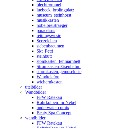
blechtrommel
luebeck_brolingplatz
museum_steinhorst
musikkasten
nobelpreistraeger
paracelsus
rettungsweste
Seezeichen
siebenbaeumen
Skt_Petri
steinbutt
stomkasten_fehmarnbelt
Stromkasten-Eisenbahn-
stromkasten-gemusekiste
Wandtelefon
wichernkasten
titelbilder
Wandbilder
FFW Ratekau
Rohrkolben-im-Nebel
underwater comix
Beaty Spa Concept
wandbilder
FFW Ratekau