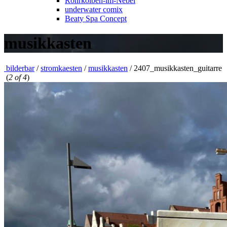
Rohrkolben-im-Nebel
underwater comix
Beaty Spa Concept
musikkasten
bilderbar
/
stromkaesten
/
musikkasten
/
2407_musikkasten_guitarre
(
2 of 4
)