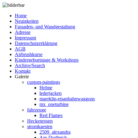
Home
Neuigkeiten
Fassaden- und Wandgestaltung
Adresse
Impressum
Datenschutzerklärung
AGB
Airbrushkurse
Kindergeburtstage & Workshops
Archive/Search
Kontakt
Galerie
custom-paintings
Helme
lederjacken
maerklin-eisanbahnwaggons
mx_oneturbine
fahrzeuge
Red Flames
Heckenrosen
stromkaesten
2509_alexandra
Am-Dorfteich