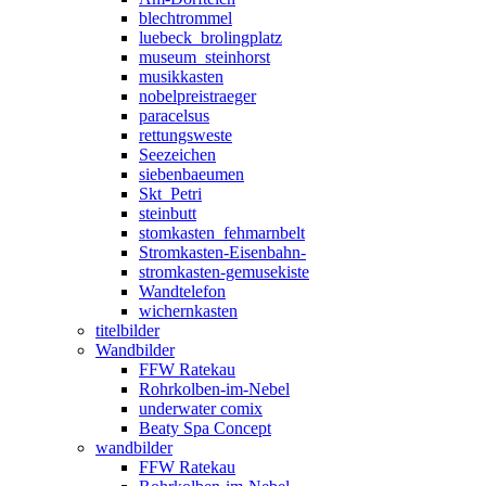
blechtrommel
luebeck_brolingplatz
museum_steinhorst
musikkasten
nobelpreistraeger
paracelsus
rettungsweste
Seezeichen
siebenbaeumen
Skt_Petri
steinbutt
stomkasten_fehmarnbelt
Stromkasten-Eisenbahn-
stromkasten-gemusekiste
Wandtelefon
wichernkasten
titelbilder
Wandbilder
FFW Ratekau
Rohrkolben-im-Nebel
underwater comix
Beaty Spa Concept
wandbilder
FFW Ratekau