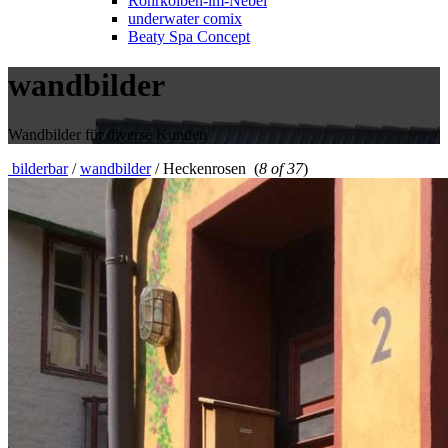
Rohrkolben-im-Nebel
underwater comix
Beaty Spa Concept
wandbilder
Wandbilder für diverse Kunden
bilderbar
/
wandbilder
/
Heckenrosen
(
8 of 37
)