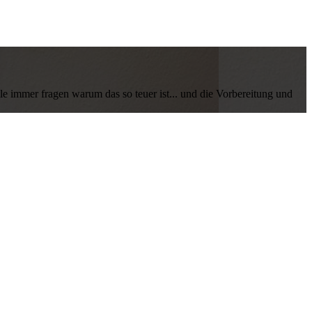
ele immer fragen warum das so teuer ist... und die Vorbereitung und