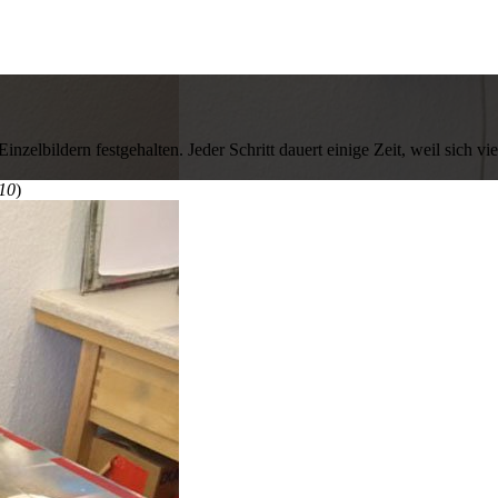
zelbildern festgehalten. Jeder Schritt dauert einige Zeit, weil sich vi
 10
)