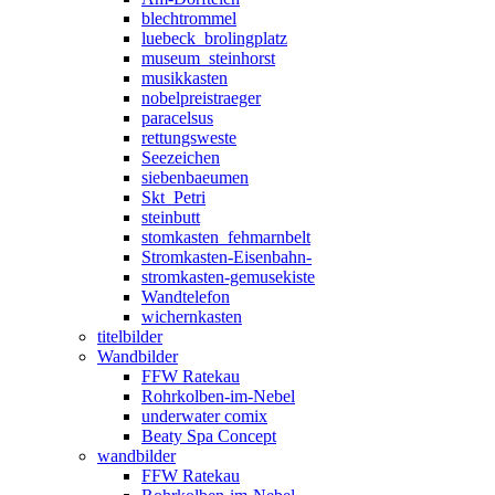
blechtrommel
luebeck_brolingplatz
museum_steinhorst
musikkasten
nobelpreistraeger
paracelsus
rettungsweste
Seezeichen
siebenbaeumen
Skt_Petri
steinbutt
stomkasten_fehmarnbelt
Stromkasten-Eisenbahn-
stromkasten-gemusekiste
Wandtelefon
wichernkasten
titelbilder
Wandbilder
FFW Ratekau
Rohrkolben-im-Nebel
underwater comix
Beaty Spa Concept
wandbilder
FFW Ratekau