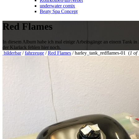
Rohrkolben-im-Nebel
underwater comix
Beaty Spa Concept
Red Flames
In diesem Album habe ich mal einige Arbeitsgänge an einem Tank in Ein
der Klarlack fehlen hier noch.
bilderbar
/
fahrzeuge
/
Red Flames
/
harley_tank_redflames-01
(
1 of