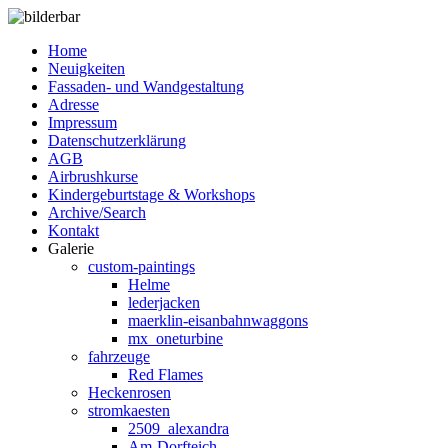
Home
Neuigkeiten
Fassaden- und Wandgestaltung
Adresse
Impressum
Datenschutzerklärung
AGB
Airbrushkurse
Kindergeburtstage & Workshops
Archive/Search
Kontakt
Galerie
custom-paintings
Helme
lederjacken
maerklin-eisanbahnwaggons
mx_oneturbine
fahrzeuge
Red Flames
Heckenrosen
stromkaesten
2509_alexandra
Am-Dorfteich