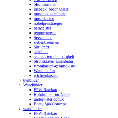
blechtrommel
luebeck_brolingplatz
museum_steinhorst
musikkasten
nobelpreistraeger
paracelsus
rettungsweste
Seezeichen
siebenbaeumen
Skt_Petri
steinbutt
stomkasten_fehmarnbelt
Stromkasten-Eisenbahn-
stromkasten-gemusekiste
Wandtelefon
wichernkasten
titelbilder
Wandbilder
FFW Ratekau
Rohrkolben-im-Nebel
underwater comix
Beaty Spa Concept
wandbilder
FFW Ratekau