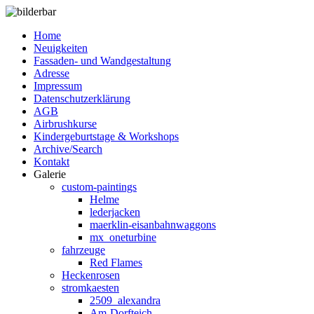
Home
Neuigkeiten
Fassaden- und Wandgestaltung
Adresse
Impressum
Datenschutzerklärung
AGB
Airbrushkurse
Kindergeburtstage & Workshops
Archive/Search
Kontakt
Galerie
custom-paintings
Helme
lederjacken
maerklin-eisanbahnwaggons
mx_oneturbine
fahrzeuge
Red Flames
Heckenrosen
stromkaesten
2509_alexandra
Am-Dorfteich