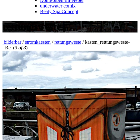
Rohrkolben-im-Nebel
underwater comix
Beaty Spa Concept
rettungsweste
bilderbar
/
stromkaesten
/
rettungsweste
/
kasten_retttungsweste-
_Re
(
3 of 3
)